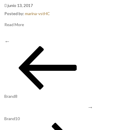
junio 13, 2017
Posted by:
marina-vstHC
Read More
Navegación
Previous
de
Post
entradas
Brand8
Next
Post
Brand10