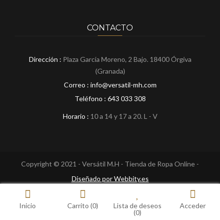
CONTACTO
Dirección :
Plaza García Moreno, 2 Bajo. 18400 Órgiva
(Granada)
Correo : info@versatil-mh.com
Teléfono :
643 033 308
Horario :
10 a 14 y 17 a 20. L - V
Copyright © 2021 - Versátil M.H - Tienda de Ropa Online -
Diseñado por Webbity.es
Inicio
Carrito
(0)
Lista de deseos
Acceder
(0)