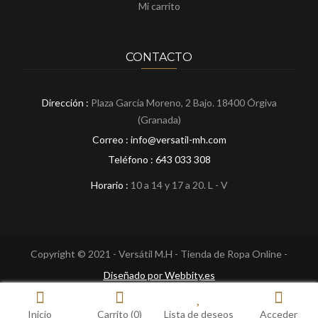
Mi carrito
CONTACTO
Dirección :
Plaza García Moreno, 2 Bajo. 18400 Órgiva
(Granada)
Correo : info@versatil-mh.com
Teléfono :
643 033 308
Horario :
10 a 14 y 17 a 20. L - V
Copyright © 2021 - Versátil M.H - Tienda de Ropa Online -
Diseñado por Webbity.es
Inicio
Carrito
(0)
Lista de deseos
Acceder