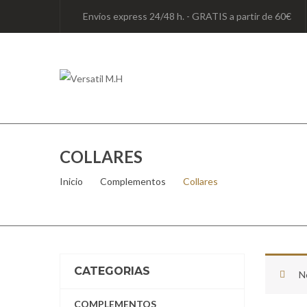
Envíos express 24/48 h. - GRATIS a partir de 60€
COLLARES
Inicio
/
Complementos
/
Collares
CATEGORIAS
N
COMPLEMENTOS