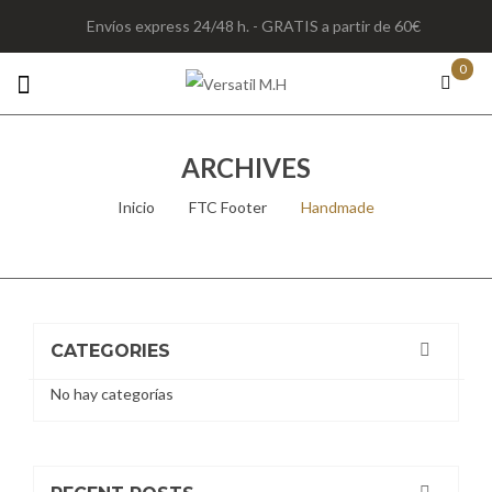
Envíos express 24/48 h. - GRATIS a partir de 60€
0
ARCHIVES
Inicio
/
FTC Footer
/
Handmade
CATEGORIES
No hay categorías