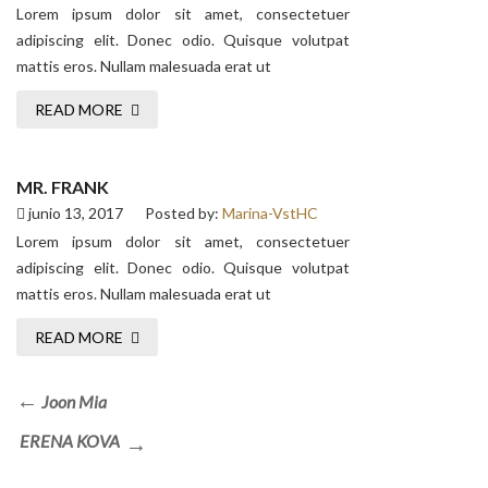
Lorem ipsum dolor sit amet, consectetuer
adipiscing elit. Donec odio. Quisque volutpat
mattis eros. Nullam malesuada erat ut
READ MORE
MR. FRANK
junio 13, 2017
Posted by:
Marina-VstHC
Lorem ipsum dolor sit amet, consectetuer
adipiscing elit. Donec odio. Quisque volutpat
mattis eros. Nullam malesuada erat ut
READ MORE
Navegación
Previous
Joon Mia
de
Post
Next
ERENA KOVA
entradas
Post