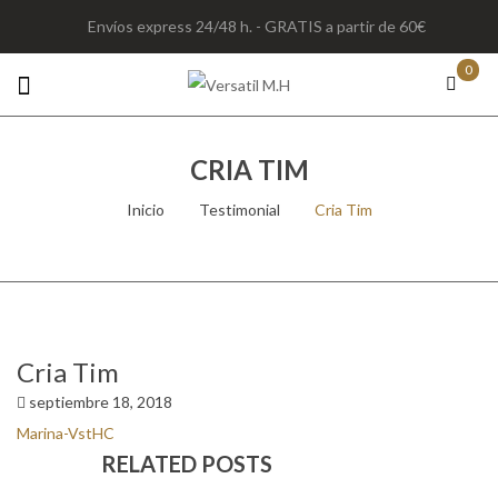
Envíos express 24/48 h. - GRATIS a partir de 60€
0
CRIA TIM
Inicio
/
Testimonial
/
Cria Tim
Cria Tim
septiembre 18, 2018
Marina-VstHC
RELATED POSTS