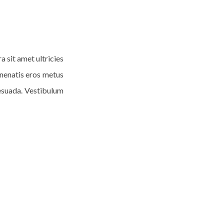
a sit amet ultricies
venenatis eros metus
lesuada. Vestibulum