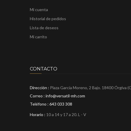
Mi cuenta
Historial de pedidos
Lista de deseos
Mi carrito
CONTACTO
Dirección :
Plaza García Moreno, 2 Bajo. 18400 Órgiva (
Correo : info@versatil-mh.com
Teléfono :
643 033 308
Horario :
10 a 14 y 17 a 20. L - V