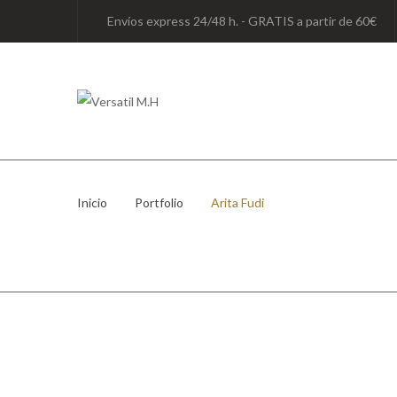
Envíos express 24/48 h. - GRATIS a partir de 60€
Inicio
/
Portfolio
/
Arita Fudi