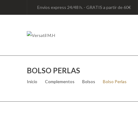
Envíos express 24/48 h. - GRATIS a partir de 60€
BOLSO PERLAS
Inicio
/
Complementos
/
Bolsos
/
Bolso Perlas