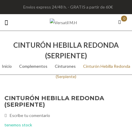
Envíos express 24/48 h. - GRATIS a partir de 60€
0
CINTURÓN HEBILLA REDONDA
(SERPIENTE)
Inicio
/
Complementos
/
Cinturones
/
Cinturón Hebilla Redonda
(Serpiente)
CINTURÓN HEBILLA REDONDA
(SERPIENTE)
Escribe tu comentario
tenemos stock