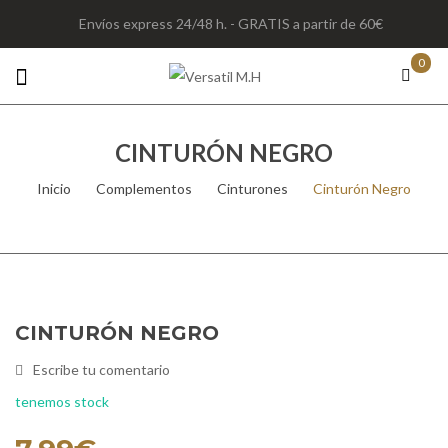
Envíos express 24/48 h. - GRATIS a partir de 60€
0
CINTURÓN NEGRO
Inicio
/
Complementos
/
Cinturones
/
Cinturón Negro
CINTURÓN NEGRO
Escribe tu comentario
tenemos stock