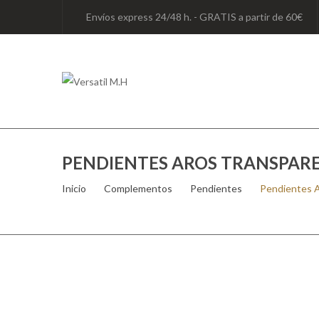
Envíos express 24/48 h. - GRATIS a partir de 60€
PENDIENTES AROS TRANSPAR
Inicio
/
Complementos
/
Pendientes
/
Pendientes A