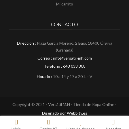
Mi carrito
CONTACTO
Dirección :
Plaza García Moreno, 2 Bajo. 18400 Órgiva
(Granada)
Correo : info@versatil-mh.com
Teléfono :
643 033 308
Horario :
10 a 14 y 17 a 20. L - V
Copyright © 2021 - Versátil M.H - Tienda de Ropa Online -
Diseñado por Webbity.es
Inicio
Carrito
(0)
Lista de deseos
Acceder