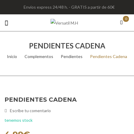
Envíos express 24/48 h. - GRATIS a partir de 60€
0
PENDIENTES CADENA
Inicio
/
Complementos
/
Pendientes
/
Pendientes Cadena
PENDIENTES CADENA
Escribe tu comentario
tenemos stock