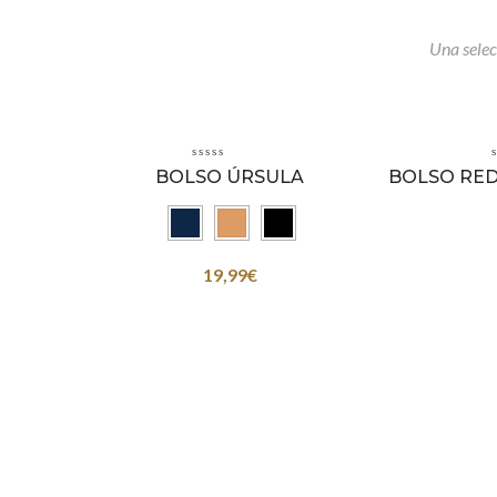
Una selec
BOLSO ÚRSULA
BOLSO RE
19,99
€