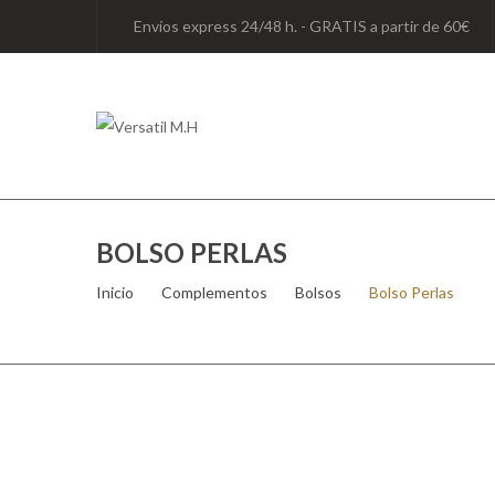
Envíos express 24/48 h. - GRATIS a partir de 60€
BOLSO PERLAS
Inicio
/
Complementos
/
Bolsos
/
Bolso Perlas