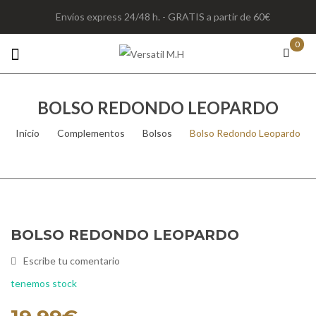
Envíos express 24/48 h. - GRATIS a partir de 60€
0
BOLSO REDONDO LEOPARDO
Inicio
/
Complementos
/
Bolsos
/
Bolso Redondo Leopardo
BOLSO REDONDO LEOPARDO
Escribe tu comentario
tenemos stock