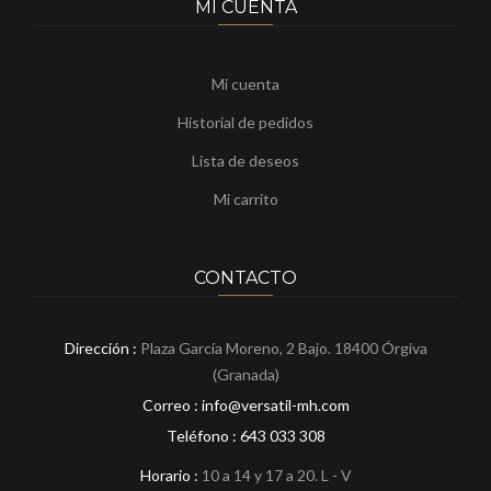
MI CUENTA
Mi cuenta
Historial de pedidos
Lista de deseos
Mi carrito
CONTACTO
Dirección :
Plaza García Moreno, 2 Bajo. 18400 Órgiva
(Granada)
Correo : info@versatil-mh.com
Teléfono :
643 033 308
Horario :
10 a 14 y 17 a 20. L - V