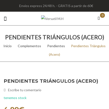
Envíos express 24/48 h. - GRATIS a partir de 60€
0
PENDIENTES TRIÁNGULOS (ACERO)
Inicio
/
Complementos
/
Pendientes
/
Pendientes Triángulos
(Acero)
PENDIENTES TRIÁNGULOS (ACERO)
Escribe tu comentario
tenemos stock