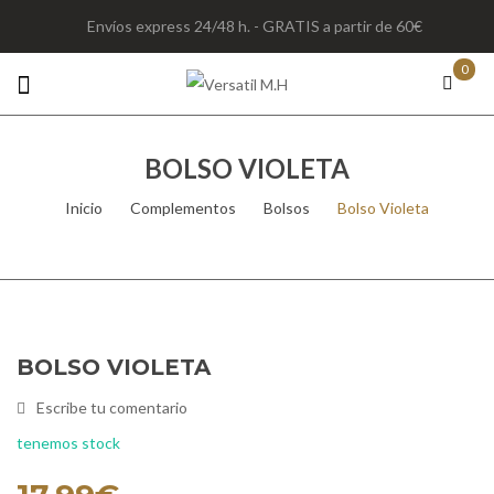
Envíos express 24/48 h. - GRATIS a partir de 60€
0
BOLSO VIOLETA
Inicio
/
Complementos
/
Bolsos
/
Bolso Violeta
BOLSO VIOLETA
Escribe tu comentario
tenemos stock